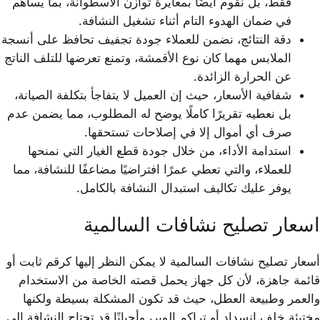
فقط، بل نقوم أيضًا بمعايرة توازن الأسطوانة، بما يساهم
في ضمان الهدوء التام أثناء تشغيل النشافة.
دقة النتائج، نضمن للعملاء جودة تجفيف تحافظ على أنسجة
الملابس مهما كان نوع الأقمشة، وتمنع تعرضها للتلف الناتج
عن الحرارة الزائدة.
شفافية الأسعار، حيث إن العميل لا يتفاجأ بتكلفة الصيانة،
بل نعطيه تقريرًا كاملًا يوضح له المطلوب، مما يضمن عدم
صرف أي أموال إلا في إصلاحات تستحقها.
استدامة الأداء، من خلال جودة قطع الغيار التي نمنحها
للعملاء، والتي تعطي عمرًا افتراضيًا مضاعفًا للنشافة، مما
يوفر عليك تكاليف استبدال النشافة بالكامل.
اسعار تصليح نشافات السالمية
أسعار تصليح نشافات السالمية لا يمكن النظر إليها كرقم ثابت أو
قائمة جاهزة، لأن كل جهاز يحمل قصته الخاصة من الاستخدام
والعمر وطبيعة العطل، حيث قد تكون المشكلة بسيطة ولكنها
مختبئة خلف انسداد أو تراكم الوبر، وأحيانًا قد تحتاج النشافة إلى