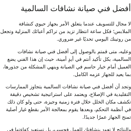
أفضل فني صيانة نشافات السالمية
لا مجال للتسويف عندما يتعلق الأمر بجهاز حيوي كنشافة
الملابس؛ فكل ساعة انتظار تزيد من تراكم أعبائك المنزلية وتجعل
من روتينك اليومي تحديًا غير ضروري.
وعليه، متى قمتم بالوصول إلى أفضل فني صيانة نشافات
السالمية، بكل تأكيد أنتم في أيدٍ أمينة، حيث إن هذا الفني يضع
العميل أمام خيار حاسم في الصيانة وينهي المشكلة من جذورها،
بما يعيد للجهاز عزمه الكامل.
وتجد أن أفضل فني صيانة نشافات السالمية يتجاوز الممارسات
التقليدية في الإصلاح، ويعتمد على استراتيجية تشخيص دقيقة
تكشف مكان الخلل خلال فترة زمنية وجيزة، حتى ولو كان ذلك
في أنظمة التحكم، وبعدها يقوم بمعالجة الأمر بقطع غيار أصلية
تمنح الجهاز عمرًا جديدًا.
والنتائج لا تعود بنشافتك للعمل فحسب، بل تستعيد كفاءتها في