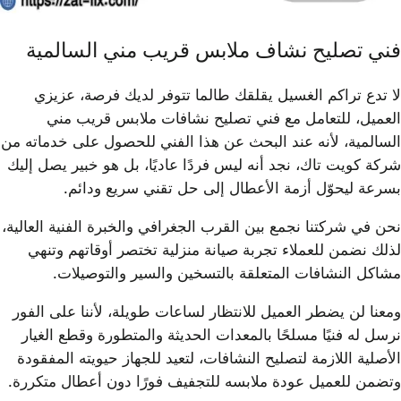
فني تصليح نشاف ملابس قريب مني السالمية
لا تدع تراكم الغسيل يقلقك طالما تتوفر لديك فرصة، عزيزي
العميل، للتعامل مع فني تصليح نشافات ملابس قريب مني
السالمية، لأنه عند البحث عن هذا الفني للحصول على خدماته من
شركة كويت تاك، نجد أنه ليس فردًا عاديًا، بل هو خبير يصل إليك
بسرعة ليحوّل أزمة الأعطال إلى حل تقني سريع ودائم.
نحن في شركتنا نجمع بين القرب الجغرافي والخبرة الفنية العالية،
لذلك نضمن للعملاء تجربة صيانة منزلية تختصر أوقاتهم وتنهي
مشاكل النشافات المتعلقة بالتسخين والسير والتوصيلات.
ومعنا لن يضطر العميل للانتظار لساعات طويلة، لأننا على الفور
نرسل له فنيًا مسلحًا بالمعدات الحديثة والمتطورة وقطع الغيار
الأصلية اللازمة لتصليح النشافات، لتعيد للجهاز حيويته المفقودة
وتضمن للعميل عودة ملابسه للتجفيف فورًا دون أعطال متكررة.